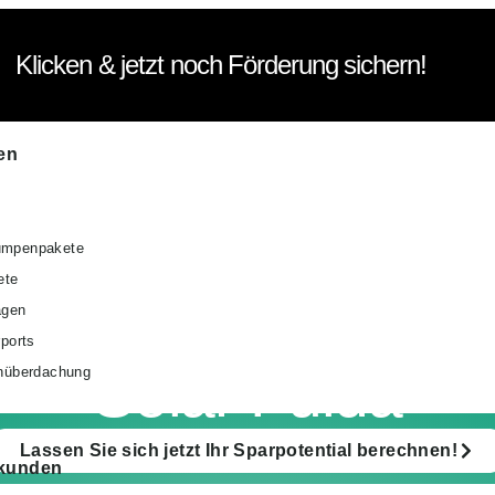
Klicken & jetzt noch Förderung sichern!
en
mpenpakete
ete
agen
rports
Solar Fulda
nüberdachung
Lassen Sie sich jetzt Ihr Sparpotential berechnen!
kunden