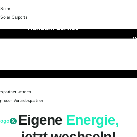
Solar
Solar Carports
A
Rundum-Service
V
Wir bieten Ihnen umfassenden Service mit
Mit
k
24/7 Kunden-Support, der schnell hilft,
istig
d
wann immer nötig.
k
spartner werden
- oder Vertriebspartner
Eigene
Energie,
X
jetzt wechseln!