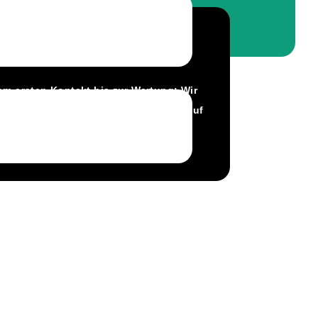
lles aus einer Hand
om ersten Kontakt bis zur Wartung: Wir
ümmern uns um alles, damit Sie sich auf
ie Vorteile Ihrer Solaranlage
onzentrieren können.