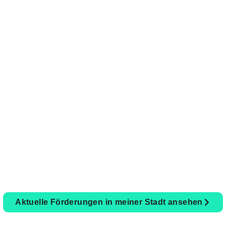
rprogramme
für
Solar
i
A bietet Fulda gelegentlich regionale Zuschüsse oder 
derchancen und unterstützen dich bei der Beantragung – 
Aktuelle Förderungen in meiner Stadt ansehen